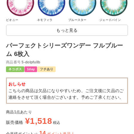
ピオニー
ネモフィラ
ブルースター
ジェードバイン
もっと見る
パーフェクトシリーズワンデー フルブルー
ム 6枚入
商品番号
5-dolpfullb
ネコポス
1day
フチあり
おしらせ
こちらの商品は欠品になりやすいため、ご注文後に欠品のご
連絡をさせて頂く場合がございます。予めご了承ください。
商品1点あたり
¥
1,518
販売価格
税込
14