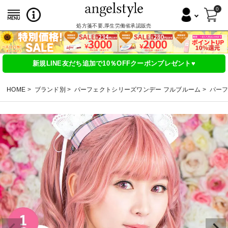
0
処方箋不要,厚生労働省承認販売
新規LINE友だち追加で10％OFFクーポンプレゼント♥
HOME
ブランド別
パーフェクトシリーズワンデー フルブルーム
パーフ