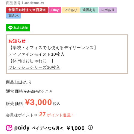
商品番号
1-acdemo-rs
営業日15時まで当日発送
1day
フチあり
遠視あり
レポあり
高含水
お知らせ
【学校・オフィスでも使えるデイリーレンズ】
ディファインモイスト10枚入
【休日はおしゃれに！】
フレッシュシリーズ30枚入
商品1点あたり
通常価格
¥
3,234
のところ
¥
3,000
販売価格
税込
27
会員様ポイント⇒
ポイント進呈！
￥1,000
ペイディなら月々