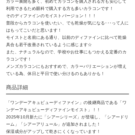
カラー展開も多く、初めてカラコンを購入される方も安心して
利用できるため眼科で購入する方も多いカラコンです！
そのディファインのモイストバージョン！！！
普段からカラコンを使いたい、でも乾燥が気になる･･･って人に
はもってこいだと思います！
モイストと名前にある通り、以前のディファインに比べて乾燥
具合も若干改善されているように感じます☆
また、ナチュラルなので、学校やお仕事にもつかえる定番のカ
ラコンです！
メンズカラコンにもおすすめで、カラーバリエーションが増え
ている為、休日と平日で使い分けるのもありかも！
商品詳細
「ワンデーアキュビューディファイン」の後継商品である「ワ
ンデーアキュビューディファインモイスト」！！
2025年10月新たに「シアーシリーズ」が登場し、「シアードリ
ーム」「シアーアリュール」が追加されました！
保湿成分がアップして乾きにくくなっています！