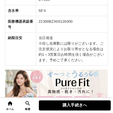
含水率
58％
医療機器承認番
22300BZX00126000
号
納期目安
当日発送
※但し在庫数には限りがございます。ご
注文状況によりお取り寄せとなる場合は
約1～3営業日お時間を頂く場合がござい
ます。予めご了承ください。
home
search
購入手続きへ
top
ホーム
検索