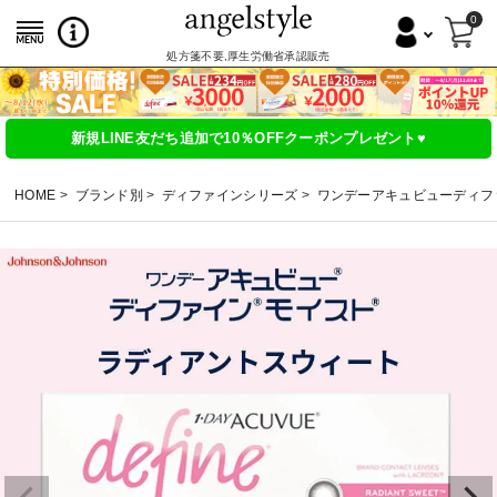
0
処方箋不要,厚生労働省承認販売
新規LINE友だち追加で10％OFFクーポンプレゼント♥
HOME
ブランド別
ディファインシリーズ
ワンデーアキュビューディフ