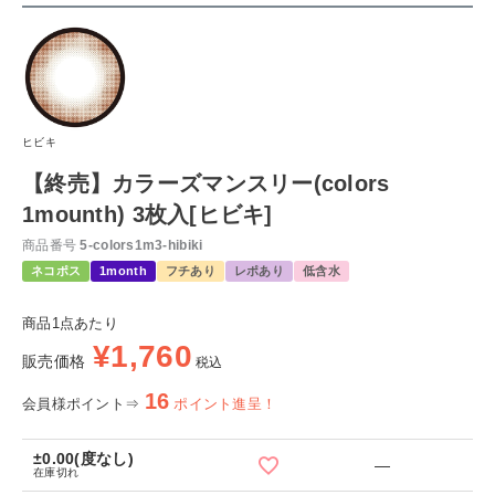
ヒビキ
【終売】カラーズマンスリー(colors
1mounth) 3枚入[ヒビキ]
商品番号
5-colors1m3-hibiki
ネコポス
1month
フチあり
レポあり
低含水
商品1点あたり
¥
1,760
販売価格
税込
16
会員様ポイント⇒
ポイント進呈！
±0.00(度なし)
—
在庫切れ