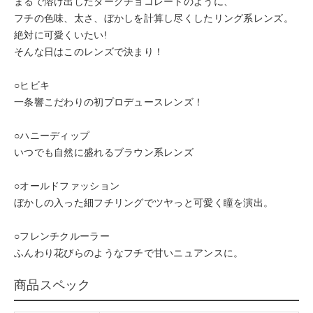
まるで溶け出したダークチョコレートのように、
フチの色味、太さ、ぼかしを計算し尽くしたリング系レンズ。
絶対に可愛くいたい!
そんな日はこのレンズで決まり！
○ヒビキ
一条響こだわりの初プロデュースレンズ！
○ハニーディップ
いつでも自然に盛れるブラウン系レンズ
○オールドファッション
ぼかしの入った細フチリングでツヤっと可愛く瞳を演出。
○フレンチクルーラー
ふんわり花びらのようなフチで甘いニュアンスに。
商品スペック