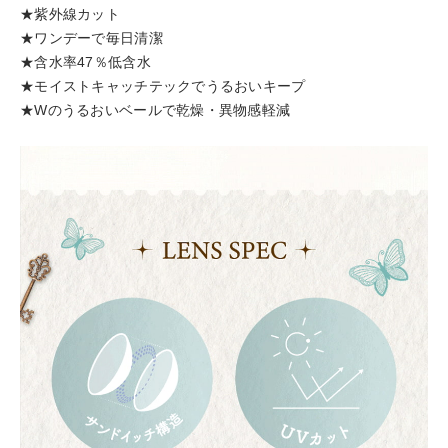
★紫外線カット
★ワンデーで毎日清潔
★含水率47％低含水
★モイストキャッチテックでうるおいキープ
★Wのうるおいベールで乾燥・異物感軽減