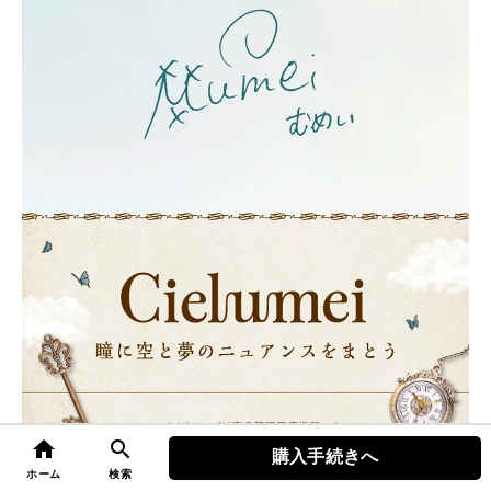
home
search
購入手続きへ
top
ホーム
検索