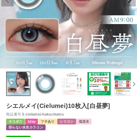
シエルメイ(Cielumei)10枚入[白昼夢]
商品番号
5-cielumei-hakuchumu
ネコポス
1day
フチあり
シリコン
低含水
回らない水光カラコン