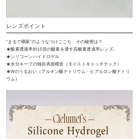
レンズポイント
“まるで裸眼”のようなつけごこち その秘密は？
★酸素透過率約15倍の酸素を通す高酸素透過率レンズ。
★シリコーンハイドロゲル
★水分キープの独自表面構造（モイストキャッチテック）
★Wのうるおい（アルギン酸ナトリウム・ヒアルロン酸ナトリ
ウム）