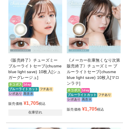
商品スペック
商品名
Chu’s me BLUELIGHTSAVE
販売名
ワンデーリフレア UV55
タイプ
1日使い捨て
《販売終了》チューズミー
《メーカー在庫無くなり次第
枚数
1箱10枚入り
ブルーライトセーブ(chusme
販売終了》チューズミー ブ
blue light save) 10枚入[シュ
ルーライトセーブ(chusme
度数
±0.00
ガーグレージュ]
blue light save) 10枚入[マロ
-0.75～-5.00(0.25step)
ンラテ]
ネコポス
1day
-5.50～-8.00(0.50step)
ブルーライトカット
フチあり
ネコポス
1day
レポあり
高含水
ブルーライトカット
フチあり
レポあり
高含水
BC（ベースカ
8.7mm
¥
1,705
販売価格
税込
ーブ）
¥
1,705
販売価格
税込
在庫切れ
DIA（直径）
14.2mm