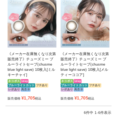
着色直径
13.5mm
UVカット / ブ
有 / 有
ルーライトカ
ット
含水率
55％
製法
キャストモールド製法
《メーカー在庫無くなり次第
《メーカー在庫無くなり次第
医療機器承認
30200BZX00197000
販売終了》チューズミー ブ
販売終了》チューズミー ブ
ルーライトセーブ(chusme
ルーライトセーブ(chusme
番号
blue light save) 10枚入[ミル
blue light save) 10枚入[メル
キーチャイ]
ティーココア]
製造販売元
フロムアイズ株式会社
ネコポス
1day
ネコポス
1day
ブルーライトカット
フチあり
ブルーライトカット
フチあり
販売元
株式会社 T-Garden
レポあり
高含水
レポあり
高含水
¥
1,705
¥
1,705
納期目安
1～3営業日前後で発送（土日祝除く）
販売価格
税込
販売価格
税込
6
件中
1
-
6
件表示