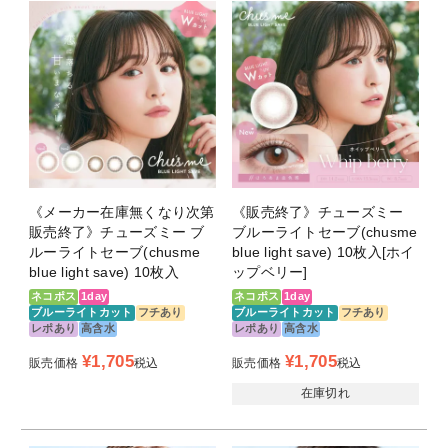
＜シュガーグレージュ -Sugar greige-＞
DIA14.2mm/着色直径13.5mm/BC8.7mm
#ぷるじゅわ透明感
溶け込む瞳に甘さをひとさじ最旬シュガーグレージュ
＜マロンラテ -Marron latte-＞
DIA14.2mm/着色直径13.5mm/BC8.7mm
さりげなく、可愛さを仕込む。
ほろあまマロンブラウン。
《メーカー在庫無くなり次第
《販売終了》チューズミー
販売終了》チューズミー ブ
ブルーライトセーブ(chusme
＜ミルキーチャイ -Milky chai-＞
ルーライトセーブ(chusme
blue light save) 10枚入[ホイ
DIA14.2mm/着色直径13.5mm/BC8.7mm
blue light save) 10枚入
ップベリー]
吸い込まれるような、透明感。
ネコポス
1day
ネコポス
1day
ふんわりミルキーベージュ。
ブルーライトカット
フチあり
ブルーライトカット
フチあり
レポあり
高含水
レポあり
高含水
＜メルティーココア -Melty cocoa-＞
¥
1,705
¥
1,705
販売価格
税込
販売価格
税込
DIA14.2mm/着色直径13.5mm/BC8.7mm
在庫切れ
一度はまったら、抜け出せない。
とろつやココアブラウン。