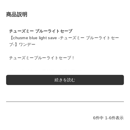
商品説明
チューズミー ブルーライトセーブ
【chusme blue light save -チューズミー ブルーライトセー
ブ-】ワンデー
チューズミーブルーライトセーブ！
ブルーライトや、紫外線から瞳を守りたい。
だけどかわいさも、ゆずれない。これからは、かわいく “瞳
ケア” する新時代。学校や職場でバレにくいナチュラルなデ
ザインで人気！
＜ホイップベリー-Whip berry-＞
DIA14.2mm/着色直径13.5mm/BC8.7mm #ほろあま血色感
ほろっと甘く、愛らしさあふれるとろけるホイップベリー♡
6
件中
1
-
6
件表示