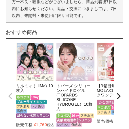
万一不良・破損などがございましたら、商品到着後7日以
内にお知らせください。返品・交換につきましては、7日
以内、未開封・未使用に限り可能です。
おすすめ商品
リルミィ (LilMe) 10
トパーズ シリコー
【3箱目無料】
枚入
ンハイドロゲル
MOLAK1DAY(モ
(TOPARDS
クワンデー)10枚
ネコポス
1day
SILICONE
ブルーライトカット
2+1 3箱目無料
HYDROGEL）10枚
フチあり
レポあり
ネコポス
1day
フチ
入
高含水
フチあり
高含水
回らない水光カラコン
ネコポス
1day
フチあり
高酸素透過率
シリコン
販売価格
¥
1,760
販売価格
¥
1,760
税込
レポあり
低含水