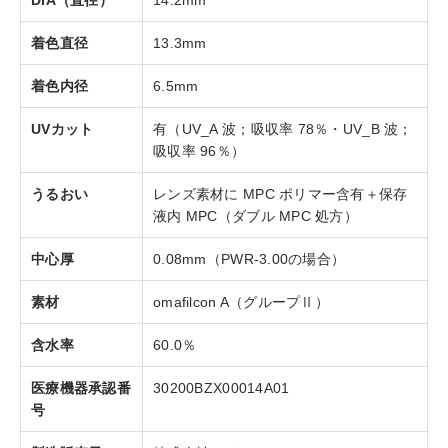
DIA（直径）
14.2mm
着色直径
13.3mm
着色内径
6.5mm
UVカット
有（UV_A 波；吸収率 78％・UV_B 波；
吸収率 96％）
うるおい
レンズ素材に MPC ポリマー含有＋保存
液内 MPC（ダブル MPC 処方）
中心厚
0.08mm（PWR-3.00の場合）
素材
omafilcon A（グループⅡ）
含水率
60.0％
医療機器承認番
30200BZX00014A01
号