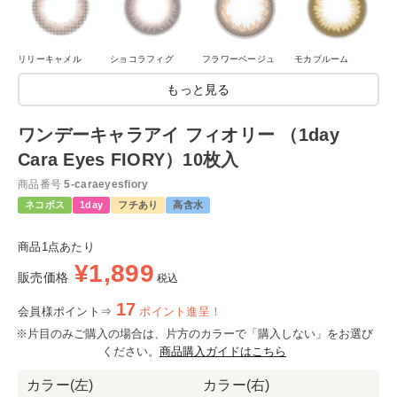
リリーキャメル
ショコラフィグ
フラワーベージュ
モカブルーム
もっと見る
ワンデーキャラアイ フィオリー （1day
Cara Eyes FIORY）10枚入
商品番号
5-caraeyesfiory
ネコポス
1day
フチあり
高含水
商品1点あたり
¥
1,899
販売価格
税込
17
会員様ポイント⇒
ポイント進呈！
※片目のみご購入の場合は、片方のカラーで「購入しない」をお選び
ください。
商品購入ガイドはこちら
カラー(左)
カラー(右)