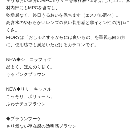
＋うるおい成分のMPCポリマーを保存液への配合した上に、素
材内部にもMPCを含有し、
乾燥感なく、終日うるおいを保ちます（エスパル調べ）。
高含水のやわらかいレンズの良い装用感と非イオン性の汚れに
くさ。
FIORYは「おしゃれするからには良いもの」を重視志向の方
に、使用感でも満足いただけるカラコンです。
NEW◆ショコラフィグ
品よく、ほんのり甘く。
うるピンクブラウン
NEW◆リリーキャメル
こっそり、ボリューム。
ふわナチュブラウン
◆ブラウンブーケ
さり気ない存在感の透明感ブラウン