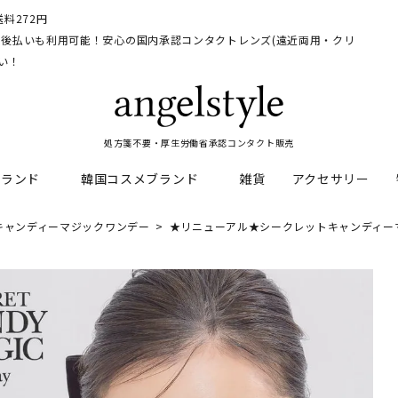
料272円
イ、後払いも利用可能！安心の国内承認コンタクトレンズ(遠近両用・クリ
い！
処方箋不要・厚生労働省承認コンタクト販売
ブランド
韓国コスメブランド
雑貨
アクセサリー
キャンディーマジックワンデー
★リニューアル★シークレットキャンディーマ
HEAL
料
フレッシュルックデイリー
CNP Laboratory
遠近両用
ェルアイズシリーズ
イルミネート
RAN
ライトカットカラコン
Dr.jart+
UVカットカラコン
リンク
キャンディーマジックシリー
い系カラコン
メンズカラコン特集
アワンデー
ネオサイトシリーズ