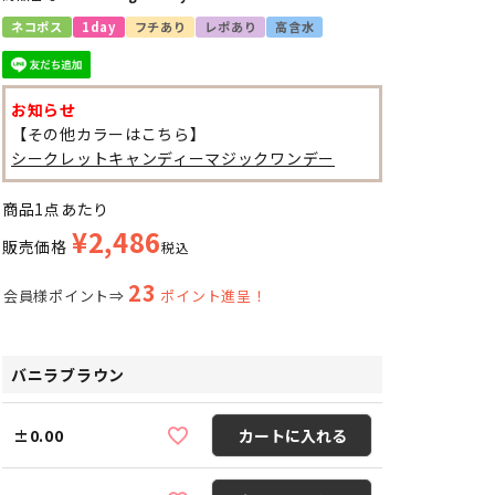
ネコポス
1day
フチあり
レポあり
高含水
お知らせ
【その他カラーはこちら】
シークレットキャンディーマジックワンデー
商品1点あたり
¥
2,486
販売価格
税込
23
会員様ポイント⇒
ポイント進呈！
バニラブラウン
±0.00
カートに入れる