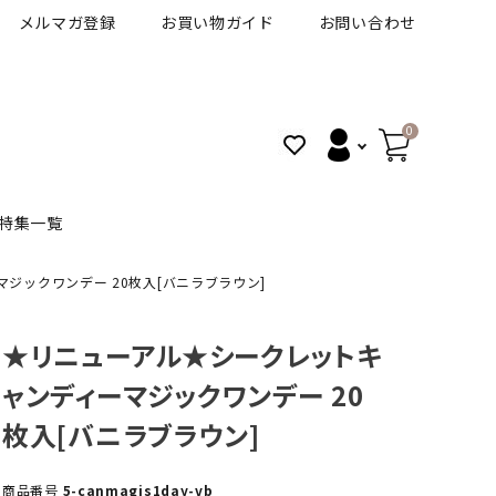
メルマガ登録
お買い物ガイド
お問い合わせ
0
特集一覧
ジックワンデー 20枚入[バニラブラウン]
BANANAL
30代人気カラコン
アイコフレＵＶＭ
★リニューアル★シークレットキ
ャンディーマジックワンデー 20
VT
細フチカラコン
ズ
ピュアアイズワンデー
枚入[バニラブラウン]
ハロウィンカラコン特集
その他ブランドはこちら
商品番号
5-canmagis1day-vb