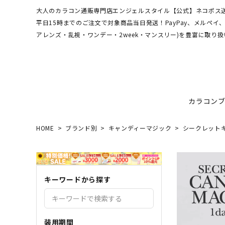
大人のカラコン通販専門店エンジェルスタイル【公式】ネコポス送
平日15時までのご注文で対象商品当日発送！PayPay、メルペ
アレンズ・乱視・ワンデー・2week・マンスリー)を豊富に取り扱
カラコン
HOME
ブランド別
キャンディーマジック
シークレット
ワンデーアキュビュー
hamel
最短翌日お届け★当日発送
MEDI
送料無
エンジ
ディファインモイスト
3CE
乱視カラコン比較
REJU
ブルー
キーワードから探す
エバーカラーシリーズ
シーブ
その他ブランドはこちら
バレないカラコン
色素薄
レヴィアワンマンス
レヴィ
装用期間