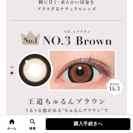
home
search
購入手続きへ
top
ホーム
検索