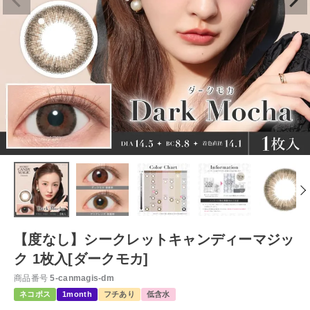
【度なし】シークレットキャンディーマジッ
ク 1枚入[ダークモカ]
商品番号
5-canmagis-dm
ネコポス
1month
フチあり
低含水