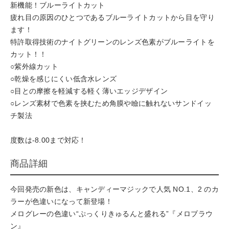
新機能！ブルーライトカット
疲れ目の原因のひとつであるブルーライトカットから目を守り
ます！
特許取得技術のナイトグリーンのレンズ色素がブルーライトを
カット！！
○紫外線カット
○乾燥を感じにくい低含水レンズ
○目との摩擦を軽減する軽く薄いエッジデザイン
○レンズ素材で色素を挟むため角膜や瞼に触れないサンドイッ
チ製法
度数は-8.00まで対応！
商品詳細
今回発売の新色は、キャンディーマジックで人気 NO.1、2 のカ
ラーが色違いになって新登場！
メログレーの色違い“ぷっくりきゅるんと盛れる”『メロブラウ
ン』