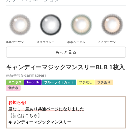
ルルブラウン
メロウグレー
ネネヘーゼル
ミミブラウン
もっと見る
キャンディーマジックマンスリーBLB 1枚入
商品番号
5-canmagi-ari
ネコポス
1month
ブルーライトカット
フチなし
フチあり
低含水
お知らせ!
度なし・度あり共通ページになりました
【新色はこちら】
キャンディーマジックマンスリー