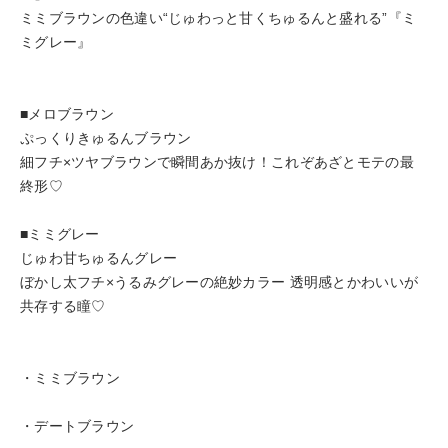
ミミブラウンの色違い“じゅわっと甘くちゅるんと盛れる”『ミ
ミグレー』
■メロブラウン
ぷっくりきゅるんブラウン
細フチ×ツヤブラウンで瞬間あか抜け！これぞあざとモテの最
終形♡
■ミミグレー
じゅわ甘ちゅるんグレー
ぼかし太フチ×うるみグレーの絶妙カラー 透明感とかわいいが
共存する瞳♡
・ミミブラウン
・デートブラウン