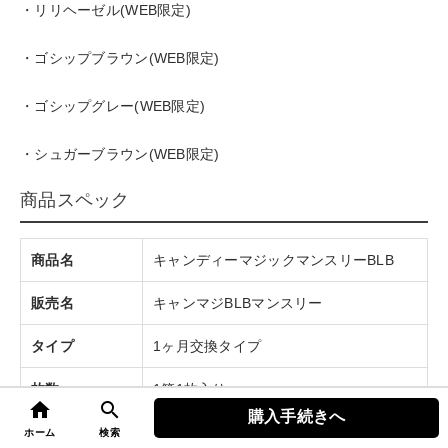
・リリヘーゼル(WEB限定)
・ゴシップブラウン(WEB限定)
・ゴシップグレー(WEB限定)
・シュガーブラウン(WEB限定)
商品スペック
商品名
キャンディーマジックマンスリーBLB
販売名
キャンマジBLBマンスリー
タイプ
1ヶ月交換タイプ
枚数
1箱1枚入り
home
search
購入手続きへ
top
度数
±0.00（度なし）
ホーム
検索