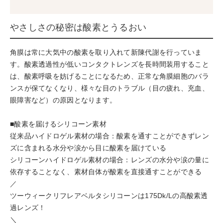
やさしさの秘密は酸素とうるおい
角膜は常に大気中の酸素を取り入れて新陳代謝を行っていま
す。酸素透過性が低いコンタクトレンズを長時間装用すること
は、酸素呼吸を妨げることになるため、正常な角膜細胞のバラ
ンスが保てなくなり、様々な目のトラブル（目の疲れ、充血、
眼障害など）の原因となります。
■酸素を届けるシリコーン素材
従来品ハイドロゲル素材の場合：酸素を通すことができずレン
ズに含まれる水分や涙から目に酸素を届けている
シリコーンハイドロゲル素材の場合：レンズの水分や涙の量に
依存することなく、素材自体が酸素を直接通すことができる
／
ツーウィークリフレアベルタシリコーンは175Dk/Lの高酸素透
過レンズ！
＼