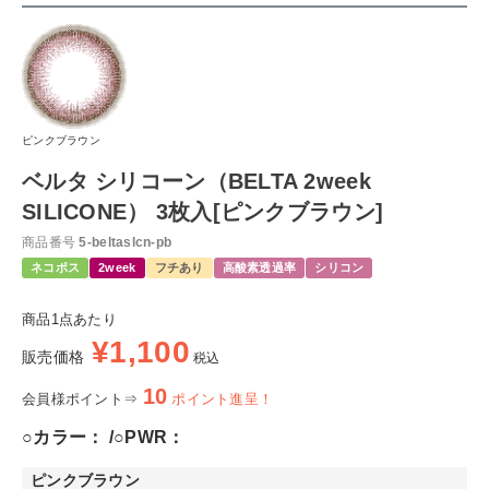
ピンクブラウン
ベルタ シリコーン（BELTA 2week
SILICONE） 3枚入[ピンクブラウン]
商品番号
5-beltaslcn-pb
ネコポス
2week
フチあり
高酸素透過率
シリコン
商品1点あたり
¥
1,100
販売価格
税込
10
会員様ポイント⇒
ポイント進呈！
○カラー：
○PWR：
ピンクブラウン