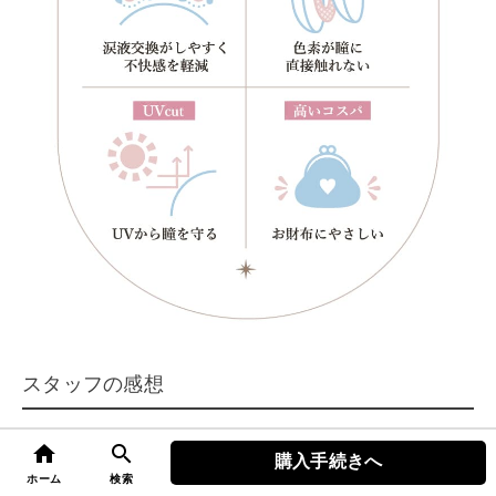
スタッフの感想
3色ともナチュラルになってリニューアルされたため、とても
home
search
購入手続きへ
自然でバレにくいカラコンになりました！学校や職場でもつけ
top
ホーム
検索
やすく、学生から大人まで幅広い層に人気になりそうなレンズ