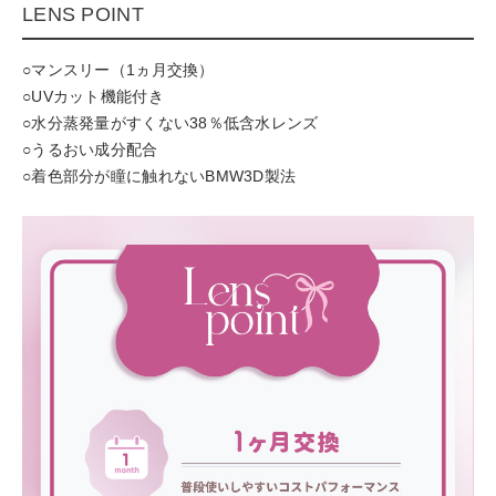
LENS POINT
○マンスリー（1ヵ月交換）
○UVカット機能付き
○水分蒸発量がすくない38％低含水レンズ
○うるおい成分配合
○着色部分が瞳に触れないBMW3D製法