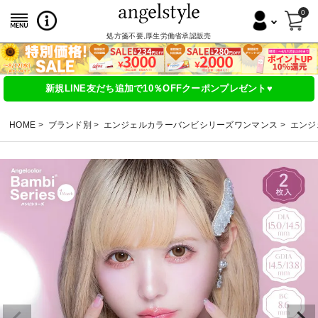
0
処方箋不要,厚生労働省承認販売
新規LINE友だち追加で10％OFFクーポンプレゼント♥
HOME
ブランド別
エンジェルカラーバンビシリーズワンマンス
エンジ