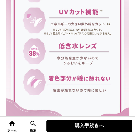
home
search
購入手続きへ
top
ホーム
検索