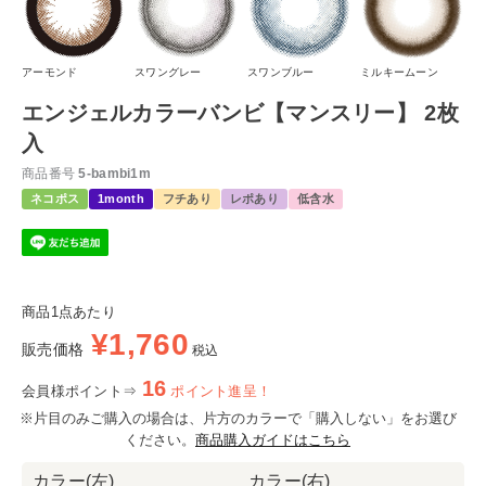
アーモンド
スワングレー
スワンブルー
ミルキームーン
エンジェルカラーバンビ【マンスリー】 2枚
入
商品番号
5-bambi1m
ネコポス
1month
フチあり
レポあり
低含水
商品1点あたり
¥
1,760
販売価格
税込
16
会員様ポイント⇒
ポイント進呈！
※片目のみご購入の場合は、片方のカラーで「購入しない」をお選び
ください。
商品購入ガイドはこちら
カラー(左)
カラー(右)