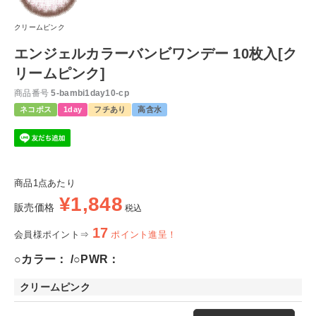
クリームピンク
エンジェルカラーバンビワンデー 10枚入[ク
リームピンク]
商品番号
5-bambi1day10-cp
ネコポス
1day
フチあり
高含水
商品1点あたり
¥
1,848
販売価格
税込
17
会員様ポイント⇒
ポイント進呈！
○カラー：
○PWR：
クリームピンク