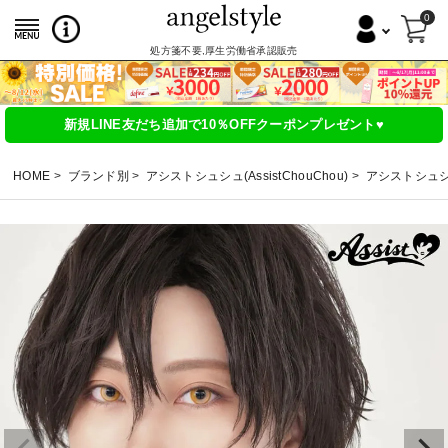
0
処方箋不要,厚生労働省承認販売
新規LINE友だち追加で10％OFFクーポンプレゼント♥
HOME
ブランド別
アシストシュシュ(AssistChouChou)
アシストシュシュ 