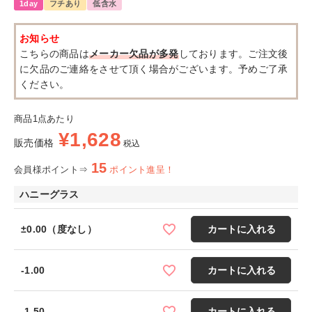
1day
フチあり
低含水
お知らせ
こちらの商品は
メーカー欠品が多発
しております。ご注文後
に欠品のご連絡をさせて頂く場合がございます。予めご了承
ください。
商品1点あたり
¥
1,628
販売価格
税込
15
会員様ポイント⇒
ポイント進呈！
ハニーグラス
±0.00（度なし）
カートに入れる
-1.00
カートに入れる
-1.50
カートに入れる