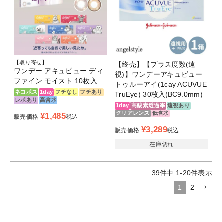
【取り寄せ】
【終売】【プラス度数(遠
ワンデー アキュビュー ディ
視)】ワンデーアキュビュー
ファイン モイスト 10枚入
トゥルーアイ(1day ACUVUE
ネコポス
1day
フチなし
フチあり
TruEye) 30枚入(BC9.0mm)
レポあり
高含水
1day
高酸素透過率
遠視あり
クリアレンズ
低含水
¥
1,485
販売価格
税込
¥
3,289
販売価格
税込
在庫切れ
39
件中
1
-
20
件表示
1
2