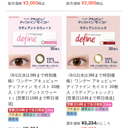
¥
3,000
¥
3,000
販売価格
税込
販売価格
税込
《8/12(水)13時まで特別価
《8/12(水)13時まで特別価
格》ワンデー アキュビュー
格》ワンデー アキュビュー
ディファイン モイスト 30枚
ディファイン モイスト 30枚
入（ラディアントスウィー
入（ラディアントシック）
ト）[営業日15時まで即日発
[営業日15時まで即日発送]
送]
営業日15時まで当日発送
1day
フチあり
遠視あり
レポあり
営業日15時まで当日発送
1day
高含水
フチあり
遠視あり
レポあり
高含水
¥
3,234
通常価格
のところ