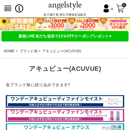
0
処方箋不要,厚生労働省承認販売
新規LINE友だち追加で10％OFFクーポンプレゼント♥
HOME
ブランド別
アキュビュー(ACUVUE)
アキュビュー(ACUVUE)
各ブランド毎に絞り込みできます!!