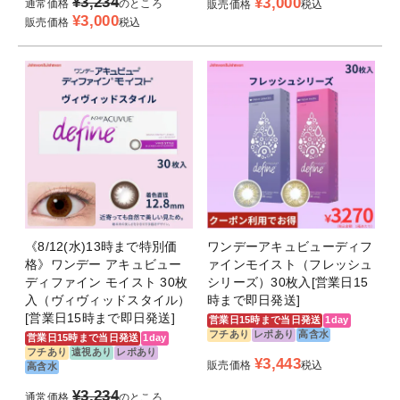
¥
3,234
¥
3,000
通常価格
のところ
販売価格
税込
¥
3,000
販売価格
税込
《8/12(水)13時まで特別価
ワンデーアキュビューディフ
格》ワンデー アキュビュー
ァインモイスト（フレッシュ
ディファイン モイスト 30枚
シリーズ）30枚入[営業日15
入（ヴィヴィッドスタイル）
時まで即日発送]
[営業日15時まで即日発送]
営業日15時まで当日発送
1day
フチあり
レポあり
高含水
営業日15時まで当日発送
1day
フチあり
遠視あり
レポあり
¥
3,443
販売価格
税込
高含水
¥
3,234
通常価格
のところ