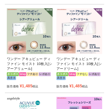
ワンデー アキュビュー ディ
ワンデー アキュビュー ディ
ファイン モイスト 10枚入[シ
ファイン モイスト 10枚入[シ
アーアリュール]
アードリーム]
ネコポス
1day
フチあり
レポあり
ネコポス
1day
フチなし
レポあり
高含水
高含水
¥
1,485
¥
1,485
販売価格
税込
販売価格
税込