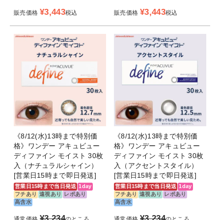
¥
3,443
¥
3,443
販売価格
税込
販売価格
税込
《8/12(水)13時まで特別価
《8/12(水)13時まで特別価
格》ワンデー アキュビュー
格》ワンデー アキュビュー
ディファイン モイスト 30枚
ディファイン モイスト 30枚
入（ナチュラルシャイン）
入（アクセントスタイル）
[営業日15時まで即日発送]
[営業日15時まで即日発送]
営業日15時まで当日発送
1day
営業日15時まで当日発送
1day
フチあり
遠視あり
レポあり
フチあり
遠視あり
レポあり
高含水
高含水
¥
3,234
¥
3,234
通常価格
のところ
通常価格
のところ