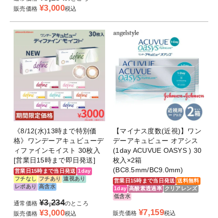
¥
3,000
販売価格
税込
《8/12(水)13時まで特別価
【マイナス度数(近視)】ワン
格》ワンデーアキュビューデ
デーアキュビュー オアシス
ィファインモイスト 30枚入
(1day ACUVUE OASYS ) 30
[営業日15時まで即日発送]
枚入×2箱
(BC8.5mm/BC9.0mm)
営業日15時まで当日発送
1day
フチなし
フチあり
遠視あり
営業日15時まで当日発送
送料無料
レポあり
高含水
1day
高酸素透過率
クリアレンズ
低含水
¥
3,234
通常価格
のところ
¥
7,159
¥
3,000
販売価格
税込
販売価格
税込