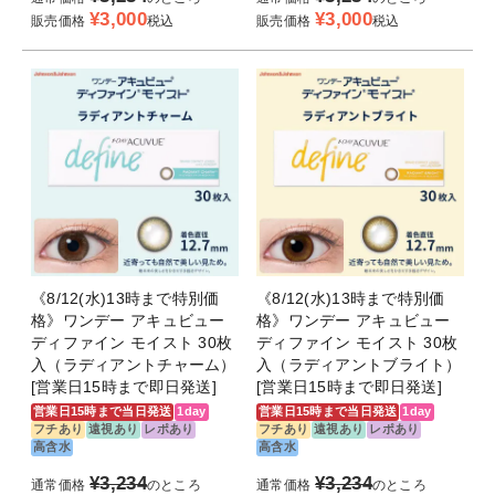
¥
3,000
¥
3,000
販売価格
税込
販売価格
税込
《8/12(水)13時まで特別価
《8/12(水)13時まで特別価
格》ワンデー アキュビュー
格》ワンデー アキュビュー
ディファイン モイスト 30枚
ディファイン モイスト 30枚
入（ラディアントチャーム）
入（ラディアントブライト）
[営業日15時まで即日発送]
[営業日15時まで即日発送]
営業日15時まで当日発送
1day
営業日15時まで当日発送
1day
フチあり
遠視あり
レポあり
フチあり
遠視あり
レポあり
高含水
高含水
¥
3,234
¥
3,234
通常価格
のところ
通常価格
のところ