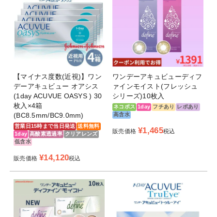
【マイナス度数(近視)】ワン
ワンデーアキュビューディフ
デーアキュビュー オアシス
ァインモイスト(フレッシュ
(1day ACUVUE OASYS ) 30
シリーズ)10枚入
枚入×4箱
ネコポス
1day
フチあり
レポあり
(BC8.5mm/BC9.0mm)
高含水
営業日15時まで当日発送
送料無料
¥
1,465
販売価格
税込
1day
高酸素透過率
クリアレンズ
低含水
¥
14,120
販売価格
税込