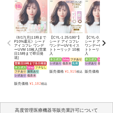
《8/17(月)11時まで
【CYL-1.25/180°】
【CYL-0.75/180
P10%還元》シード
シード アイコフレ
シード アイコフ
アイコフレ ワンデ
ワンデーUVモイス
ワンデーUVモイ
ーUVM 10枚入[営業
トトーリック 10枚
トトーリック 10
日15時まで即日発
入
入
送]
ネコポス
1day
フチあり
ネコポス
1day
フチ
営業日15時まで当日発送
レポあり
低含水
乱視
レポあり
低含水
乱
ネコポス
1day
フチなし
販売価格
¥
1,915
販売価格
¥
1,915
フチあり
遠視あり
税込
レポあり
低含水
販売価格
¥
1,182
税込
高度管理医療機器等販売業許可について