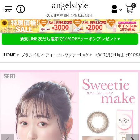
0
処方箋不要,厚生労働省承認販売
新規LINE友だち追加で10％OFFクーポンプレゼント♥
HOME
ブランド別
アイコフレワンデーUVM
《8/17(月)11時までP