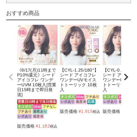
おすすめ商品
《8/17(月)11時まで
【CYL-1.25/180°】
【CYL-0.75/180
P10%還元》シード
シード アイコフレ
シード アイコフ
アイコフレ ワンデ
ワンデーUVモイス
ワンデーUVモイ
ーUVM 10枚入[営業
トトーリック 10枚
トトーリック 10
日15時まで即日発
入
入
送]
ネコポス
1day
フチあり
ネコポス
1day
フチ
営業日15時まで当日発送
レポあり
低含水
乱視
レポあり
低含水
乱
ネコポス
1day
フチなし
販売価格
¥
1,915
販売価格
¥
1,915
フチあり
遠視あり
税込
レポあり
低含水
販売価格
¥
1,182
税込