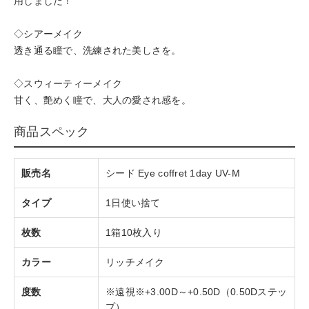
用しました！
◇シアーメイク
透き通る瞳で、洗練された美しさを。
◇スウィーティーメイク
甘く、艶めく瞳で、大人の愛され感を。
商品スペック
販売名
シード Eye coffret 1day UV-M
タイプ
1日使い捨て
枚数
1箱10枚入り
カラー
リッチメイク
度数
※遠視※+3.00D～+0.50D（0.50Dステッ
プ）