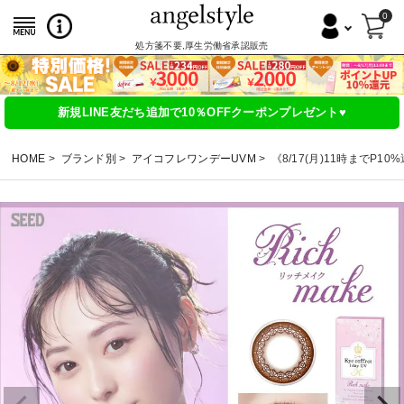
0
処方箋不要,厚生労働省承認販売
新規LINE友だち追加で10％OFFクーポンプレゼント♥
HOME
ブランド別
アイコフレワンデーUVM
《8/17(月)11時までP1