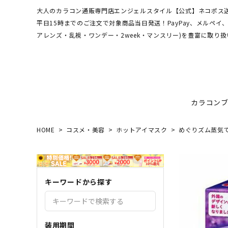
大人のカラコン通販専門店エンジェルスタイル【公式】ネコポス送
平日15時までのご注文で対象商品当日発送！PayPay、メルペ
アレンズ・乱視・ワンデー・2week・マンスリー)を豊富に取り扱
カラコン
HOME
コスメ・美容
ホットアイマスク
めぐりズム蒸気で
ワンデーアキュビュー
hamel
最短翌日お届け★当日発送
MEDI
送料無
エンジ
ディファインモイスト
3CE
乱視カラコン比較
REJU
ブルー
キーワードから探す
エバーカラーシリーズ
シーブ
その他ブランドはこちら
バレないカラコン
色素薄
レヴィアワンマンス
レヴィ
装用期間