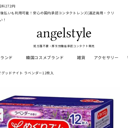
料272円
イ、後払いも利用可能！安心の国内承認コンタクトレンズ(遠近両用・クリ
い！
処方箋不要・厚生労働省承認コンタクト販売
ブランド
韓国コスメブランド
雑貨
アクセサリー
グッドナイト ラベンダー12枚入
HEAL
料
フレッシュルックデイリー
CNP Laboratory
遠近両用
ェルアイズシリーズ
イルミネート
RAN
ライトカットカラコン
Dr.jart+
UVカットカラコン
リンク
キャンディーマジックシリー
い系カラコン
メンズカラコン特集
アワンデー
ネオサイトシリーズ