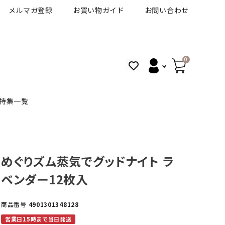
メルマガ登録
お買い物ガイド
お問い合わせ
0
特集一覧
BANANAL
30代人気カラコン
アイコフレＵＶＭ
めぐりズム蒸気でグッドナイト ラ
ベンダー12枚入
VT
細フチカラコン
ズ
ピュアアイズワンデー
商品番号
4901301348128
ハロウィンカラコン特集
その他ブランドはこちら
営業日15時まで当日発送