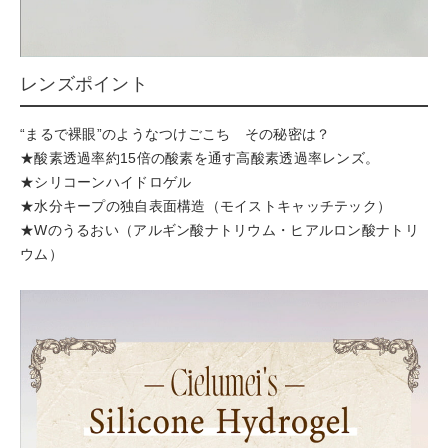
レンズポイント
“まるで裸眼”のようなつけごこち その秘密は？
★酸素透過率約15倍の酸素を通す高酸素透過率レンズ。
★シリコーンハイドロゲル
★水分キープの独自表面構造（モイストキャッチテック）
★Wのうるおい（アルギン酸ナトリウム・ヒアルロン酸ナトリ
ウム）