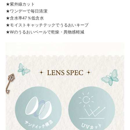
★紫外線カット
★ワンデーで毎日清潔
★含水率47％低含水
★モイストキャッチテックでうるおいキープ
★Wのうるおいベールで乾燥・異物感軽減