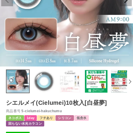
シエルメイ(Cielumei)10枚入[白昼夢]
商品番号
5-cielumei-hakuchumu
ネコポス
1day
フチあり
シリコン
低含水
回らない水光カラコン