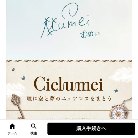
home
search
購入手続きへ
top
ホーム
検索