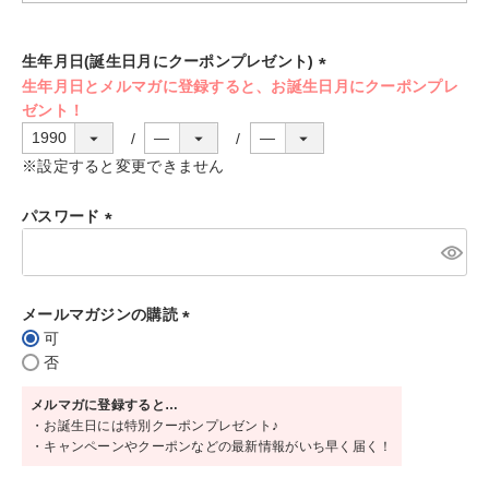
須
)
生年月日(誕生日月にクーポンプレゼント)
(
必
須
)
※設定すると変更できません
パスワード
(
必
須
メールマガジンの購読
)
可
(
否
必
須
メルマガに登録すると…
)
・お誕生日には特別クーポンプレゼント♪
・キャンペーンやクーポンなどの最新情報がいち早く届く！