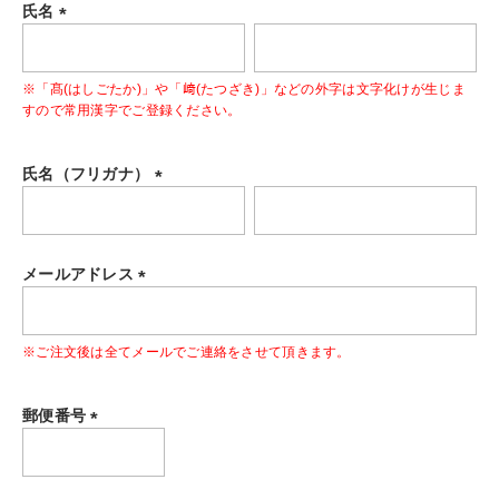
氏名
(
必
※「髙(はしごたか)」や「﨑(たつざき)」などの外字は文字化けが生じま
須
すので常用漢字でご登録ください。
)
氏名（フリガナ）
(
必
須
メールアドレス
)
(
必
※ご注文後は全てメールでご連絡をさせて頂きます。
須
)
郵便番号
(
必
須