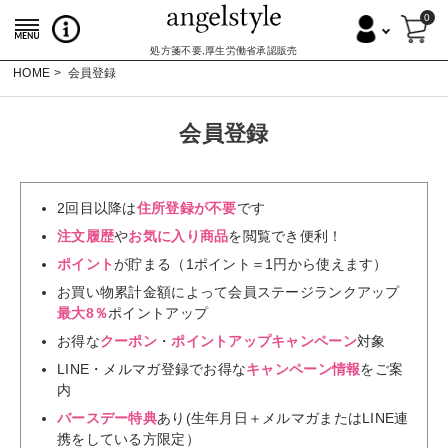
0
処方箋不要,厚生労働省承認販売
HOME
会員登録
会員登録
2回目以降は
住所登録が不要
です
注文履歴
や
お気に入り商品
を閲覧でき便利！
ポイント
が貯まる（1ポイント＝1円から使えます）
お買い物累計金額によって会員ステージランクアップ
最大8％
ポイントアップ
お得な
クーポン
・
ポイントアップキャンペーン
対象
LINE・メルマガ登録でお得な
キャンペーン情報
をご案
内
バースデー特典
あり(生年月日＋メルマガまたはLINE連
携をしている方限定）