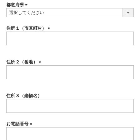
都道府県
)
(
必
須
住所１（市区町村）
)
(
必
須
)
住所２（番地）
(
必
須
)
住所３（建物名）
お電話番号
(
必