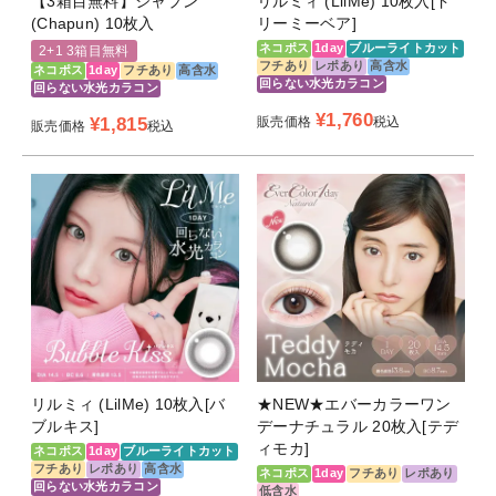
【3箱目無料】シャプン
リルミィ (LilMe) 10枚入[ド
(Chapun) 10枚入
リーミーベア]
ネコポス
1day
ブルーライトカット
2+1 3箱目無料
フチあり
レポあり
高含水
ネコポス
1day
フチあり
高含水
回らない水光カラコン
回らない水光カラコン
¥
1,760
¥
1,815
販売価格
税込
販売価格
税込
リルミィ (LilMe) 10枚入[バ
★NEW★エバーカラーワン
ブルキス]
デーナチュラル 20枚入[テデ
ィモカ]
ネコポス
1day
ブルーライトカット
フチあり
レポあり
高含水
ネコポス
1day
フチあり
レポあり
回らない水光カラコン
低含水