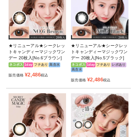
★リニューアル★シークレッ
★リニューアル★シークレッ
トキャンディーマジックワン
トキャンディーマジックワン
デー 20枚入[No.6ブラウン]
デー 20枚入[No.5ブラック]
ネコポス
1day
フチあり
高含水
ネコポス
1day
フチあり
レポあり
高含水
¥
2,486
販売価格
税込
¥
2,486
販売価格
税込