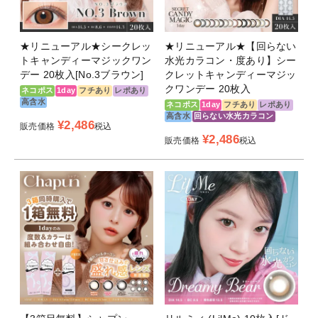
★リニューアル★シークレッ
★リニューアル★【回らない
トキャンディーマジックワン
水光カラコン・度あり】シー
デー 20枚入[No.3ブラウン]
クレットキャンディーマジッ
クワンデー 20枚入
ネコポス
1day
フチあり
レポあり
高含水
ネコポス
1day
フチあり
レポあり
高含水
回らない水光カラコン
¥
2,486
販売価格
税込
¥
2,486
販売価格
税込