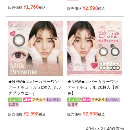
¥
1,760
販売価格
税込
¥
2,598
販売価格
税込
★NEW★エバーカラーワン
★NEW★エバーカラーワン
デーナチュラル 20枚入[ミル
デーナチュラル 20枚入【新
クブラウニー]
色】
ネコポス
1day
フチあり
レポあり
ネコポス
1day
フチあり
レポあり
低含水
低含水
¥
2,598
¥
2,598
販売価格
税込
販売価格
税込
143
件中
21
-
40
件表示