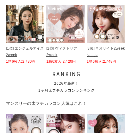
[1位] エンジェルアイズ
[2位] ヴィクトリア
[3位] ネオサイト2week
2week
2week
シエル
1箱6枚入:2,730円
1箱6枚入:2,420円
1箱6枚入:2,748円
RANKING
2026年最新！
1ヶ月太フチカラコンランキング
マンスリーの太フチカラコン人気はこれ！