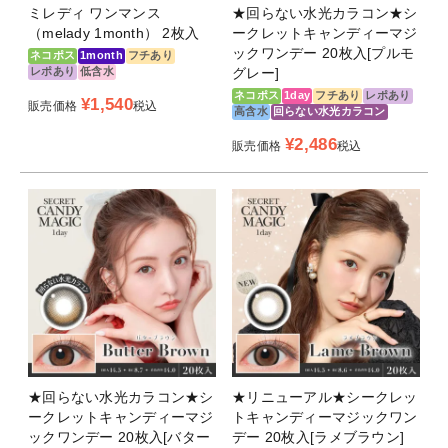
ミレディ ワンマンス
★回らない水光カラコン★シ
（melady 1month） 2枚入
ークレットキャンディーマジ
ックワンデー 20枚入[プルモ
ネコポス
1month
フチあり
レポあり
低含水
グレー]
ネコポス
1day
フチあり
レポあり
¥
1,540
販売価格
税込
高含水
回らない水光カラコン
¥
2,486
販売価格
税込
★回らない水光カラコン★シ
★リニューアル★シークレッ
ークレットキャンディーマジ
トキャンディーマジックワン
ックワンデー 20枚入[バター
デー 20枚入[ラメブラウン]