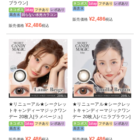
ブラウン]
ネコポス
1day
フチあり
レポあり
高含水
ネコポス
1day
フチあり
レポあり
高含水
回らない水光カラコン
¥
2,486
販売価格
税込
¥
2,486
販売価格
税込
★リニューアル★シークレッ
★リニューアル★シークレッ
トキャンディーマジックワン
トキャンディーマジックワン
デー 20枚入[ラメベージュ]
デー 20枚入[バニラブラウン]
ネコポス
1day
フチあり
レポあり
ネコポス
1day
フチあり
レポあり
高含水
高含水
¥
2,486
¥
2,486
販売価格
税込
販売価格
税込