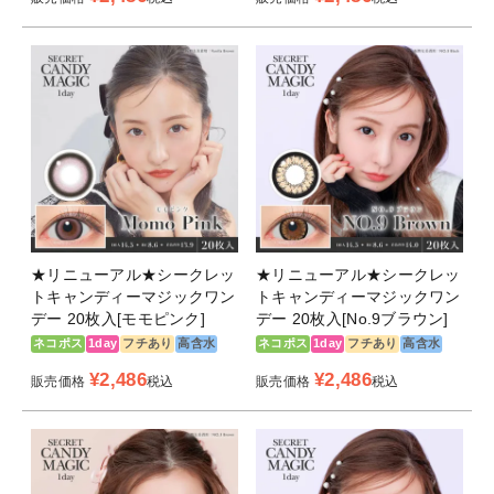
★リニューアル★シークレッ
★リニューアル★シークレッ
トキャンディーマジックワン
トキャンディーマジックワン
デー 20枚入[モモピンク]
デー 20枚入[No.9ブラウン]
ネコポス
1day
フチあり
高含水
ネコポス
1day
フチあり
高含水
¥
2,486
¥
2,486
販売価格
税込
販売価格
税込