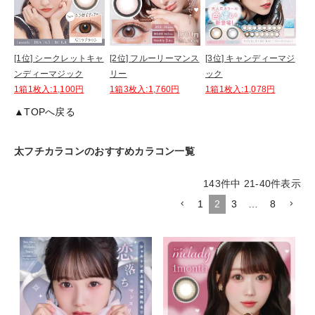
[1位] シークレットキャ
[2位] フルーリーマンス
[3位] キャンディーマジ
ンディーマジック
リー
ック
1箱1枚入:1,100円
1箱3枚入:1,760円
1箱1枚入:1,078円
▲TOPへ戻る
太フチカラコンのおすすめカラコン一覧
143
件中
21
-
40
件表示
1
2
3
…
8