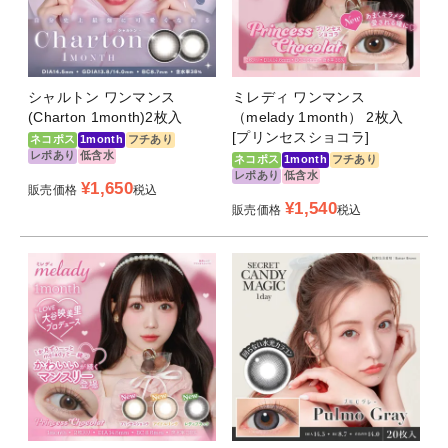
シャルトン ワンマンス
ミレディ ワンマンス
(Charton 1month)2枚入
（melady 1month） 2枚入
[プリンセスショコラ]
ネコポス
1month
フチあり
レポあり
低含水
ネコポス
1month
フチあり
レポあり
低含水
¥
1,650
販売価格
税込
¥
1,540
販売価格
税込