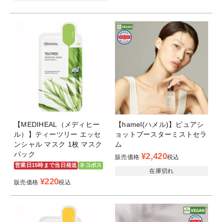
【MEDIHEAL（メディヒー
【hamel(ハメル)】ピュアシ
ル）】ティーツリー エッセ
ョットブースターミストセラ
ンシャル マスク 1枚 マスク
ム
パック
¥
2,420
販売価格
税込
営業日15時まで当日発送
ネコポス
在庫切れ
¥
220
販売価格
税込