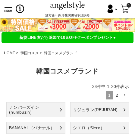
0
処方箋不要,厚生労働省承認販売
新規LINE友だち追加で10％OFFクーポンプレゼント♥
HOME
韓国コスメ
韓国コスメブランド
韓国コスメブランド
34
件中
1
-
20
件表示
1
2
ナンバーズイン
リジュラン(REJURAN)
(numbuzin)
BANANAL（バナナル）
シエロ（Siero）