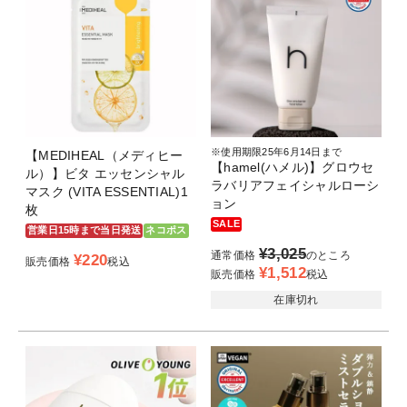
※使用期限25年6月14日まで
【MEDIHEAL（メディヒー
【hamel(ハメル)】グロウセ
ル）】ビタ エッセンシャル
ラバリアフェイシャルローシ
マスク (VITA ESSENTIAL)1
ョン
枚
SALE
営業日15時まで当日発送
ネコポス
¥
3,025
通常価格
のところ
¥
220
販売価格
税込
¥
1,512
販売価格
税込
在庫切れ