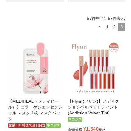
57
件中
41
-
57
件表示
1
2
3
【MEDIHEAL（メディヒー
【Flynn(フリン)】アディク
ル）】コラーゲンエッセンシ
ションベルベットティント
ャル マスク 1枚 マスクパッ
(Addiction Velvet Tint)
ク
ネコポス
営業日15時まで当日発送
ネコポス
¥
1,540
販売価格
税込