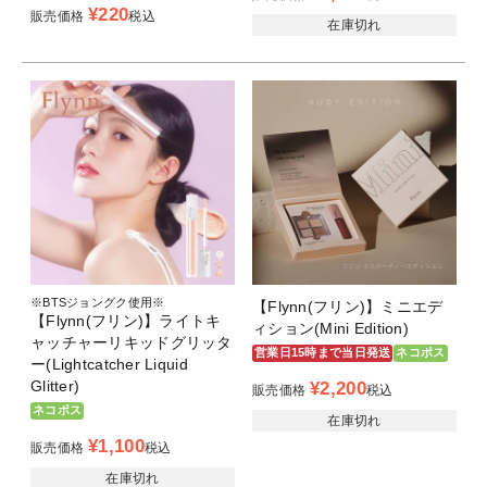
¥
220
販売価格
税込
在庫切れ
※BTSジョングク使用※
【Flynn(フリン)】ミニエデ
【Flynn(フリン)】ライトキ
ィション(Mini Edition)
ャッチャーリキッドグリッタ
営業日15時まで当日発送
ネコポス
ー(Lightcatcher Liquid
Glitter)
¥
2,200
販売価格
税込
ネコポス
在庫切れ
¥
1,100
販売価格
税込
在庫切れ