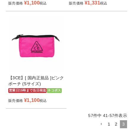
¥
1,100
¥
1,331
販売価格
税込
販売価格
税込
【3CE】[ 国内正規品 ]ピンク
ポーチ (Sサイズ)
営業日15時まで当日発送
ネコポス
¥
1,100
販売価格
税込
57
件中
41
-
57
件表示
1
2
3