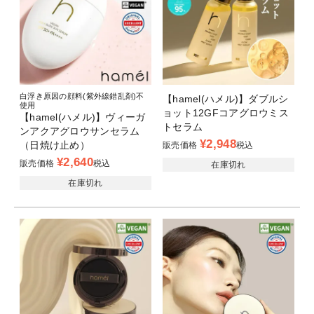
白浮き原因の顔料(紫外線錯乱剤)不
【hamel(ハメル)】ダブルシ
使用
ョット12GFコアグロウミス
【hamel(ハメル)】ヴィーガ
トセラム
ンアクアグロウサンセラム
¥
2,948
（日焼け止め）
販売価格
税込
¥
2,640
販売価格
税込
在庫切れ
在庫切れ