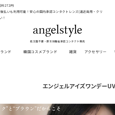
料272円
イ、後払いも利用可能！安心の国内承認コンタクトレンズ(遠近両用・クリ
い！
処方箋不要・厚生労働省承認コンタクト販売
ブランド
韓国コスメブランド
雑貨
アクセサリー
HEAL
料
フレッシュルックデイリー
CNP Laboratory
遠近両用
ェルアイズシリーズ
イルミネート
エンジェルアイズワンデーU
RAN
ライトカットカラコン
Dr.jart+
UVカットカラコン
リンク
キャンディーマジックシリー
い系カラコン
メンズカラコン特集
アワンデー
ネオサイトシリーズ