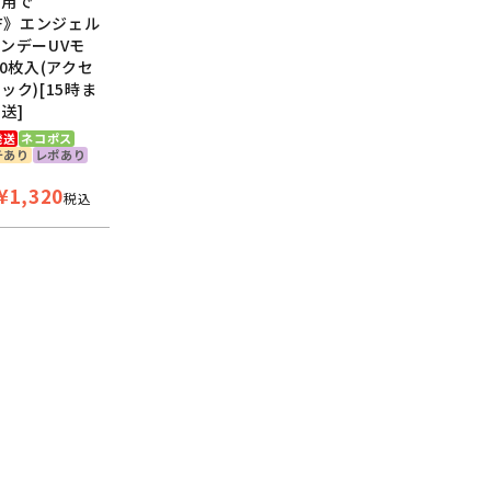
利用で
-0.50～-6.00(0.25step)
FF》エンジェル
-6.50～-10.00(0.50step)
ンデーUVモ
10枚入(アクセ
※ブラック-0.50は終売
ック)[15時ま
送]
ベースカーブ）
8.6mm
発送
ネコポス
チあり
レポあり
¥
1,320
税込
（直径）
14.0mm
直径
12.8mm
内径
7.88mm
ット / 保湿成分
有 / 有