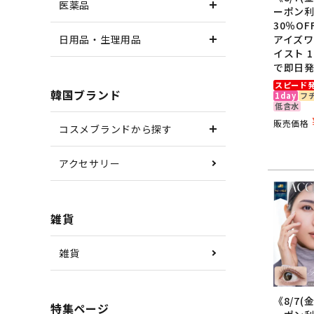
医薬品
黒色のカ
ーポン
30％O
アイズワ
日用品・生理用品
イスト 1
で即日発
商品ス
スピード
韓国ブランド
1day
フ
低含水
販売価格
商品
コスメブランドから探す
アクセサリー
販売
タイ
雑貨
雑貨
枚数
《8/7(
度数
特集ページ