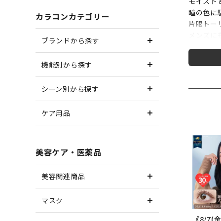
モイスト
瞳の色に
カラコンカテゴリー
片眼トー
メンズに
ブランドから探す
ヒアルロ
肌を老化
機能別から探す
サンドイ
当店オリ
シーン別から探す
＜ヴィヴィ
ケア用品
人気No
馴染みも
サークル
そのため
美容ケア・医薬品
美容関連商品
＜アクセン
髪が暗い
マスク
「黒カラ
この黒カ
《8/7(