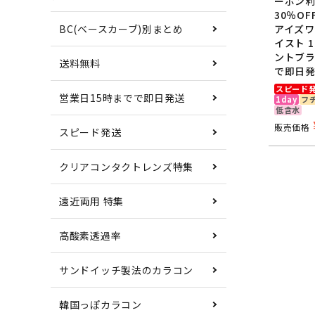
ーポン
30％O
アイズワ
BC(ベースカーブ)別まとめ
イスト 
ントブラ
送料無料
で即日発
BC（
スピード
営業日15時までで即日発送
1day
フ
低含水
販売価格
スピード発送
DIA
クリアコンタクトレンズ特集
着色
遠近両用 特集
着色
高酸素透過率
サンドイッチ製法のカラコン
UVカ
韓国っぽカラコン