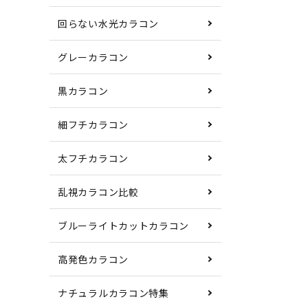
中心
回らない水光カラコン
含水
グレーカラコン
黒カラコン
製法
細フチカラコン
製造
太フチカラコン
医療
乱視カラコン比較
製造
ブルーライトカットカラコン
高発色カラコン
販売
ナチュラルカラコン特集