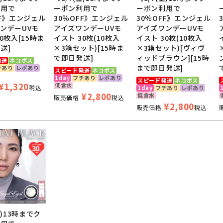
ラコンの種類が年々減ってきている中で探されている方にはぜひ使っ
利用で
ーポン利用で
ーポン利用で
FF》エンジェル
30％OFF》エンジェル
30％OFF》エンジェル
ンデーUVモ
アイズワンデーUVモ
アイズワンデーUVモ
0枚入[15時ま
イスト 30枚(10枚入
イスト 30枚(10枚入
送]
×3箱セット)[15時ま
×3箱セット)[ヴィヴ
ペック
で即日発送]
ィッドブラウン][15時
発送
ネコポス
まで即日発送]
チあり
レポあり
スピード発送
ネコポス
1day
フチあり
レポあり
スピード発送
ネコポス
¥
1,320
低含水
名
税込
エンジェルアイズワンデーUVモイ
1day
フチあり
レポあり
¥
2,800
低含水
販売価格
税込
¥
2,800
販売価格
税込
名
エンジェルアイズワンデー
プ
1日使い捨て
1箱10枚入り/30枚(10枚入×3箱セ
金)13時までク
±0.00