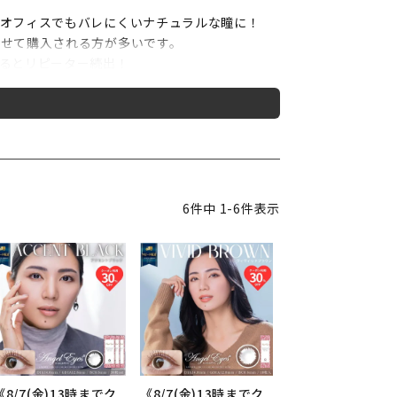
オフィスでもバレにくいナチュラルな瞳に！
せて購入される方が多いです。
るとリピーター続出！
-Bを99％カットし瞳を守ります！
のご用意があります。
6
件中
1
-
6
件表示
。
のレンズです！
の仕上がりで馴染みが良いです！
使いいただけます！
《8/7(金)13時までク
《8/7(金)13時までク