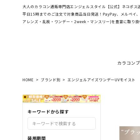
大人のカラコン通販専門店エンジェルスタイル【公式】ネコポス送
平日15時までのご注文で対象商品当日発送！PayPay、メルペ
アレンズ・乱視・ワンデー・2week・マンスリー)を豊富に取り扱
カラコン
HOME
ブランド別
エンジェルアイズワンデーUVモイスト
ワンデーアキュビュー
hamel
最短翌日お届け★当日発送
MEDI
送料無
エンジ
ディファインモイスト
3CE
乱視カラコン比較
REJU
ブルー
キーワードから探す
エバーカラーシリーズ
シーブ
その他ブランドはこちら
バレないカラコン
色素薄
レヴィアワンマンス
レヴィ
装用期間