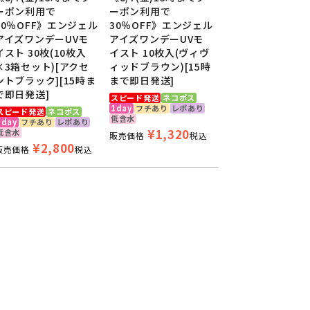
てみてほしいブラックカラコンです！
ーポン利用で
ーポン利用で
30％OFF》エンジェル
30％OFF》エンジェル
アイズワンデーUVモ
アイズワンデーUVモ
イスト 30枚(10枚入
イスト 10枚入(ヴィヴ
×3箱セット)[アクセ
ィッドブラウン)[15時
ントブラック][15時ま
まで即日発送]
で即日発送]
スピード発送
ネコポス
1day
フチあり
レポあり
スピード発送
ネコポス
低含水
スト
1day
フチあり
レポあり
¥
1,320
低含水
販売価格
税込
¥
2,800
販売価格
税込
ット)