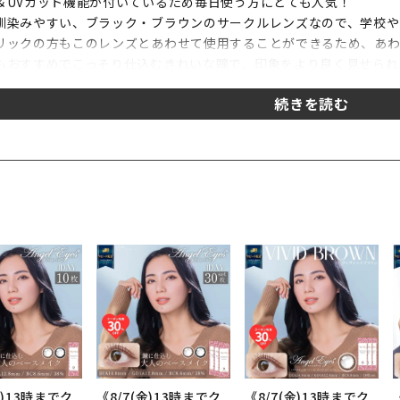
＆UVカット機能が付いているため毎日使う方にとても人気！
馴染みやすい、ブラック・ブラウンのサークルレンズなので、学校や
リックの方もこのレンズとあわせて使用することができるため、あわ
もおすすめでこっそり仕込むきれいな瞳で、印象をより良く見せられ
ン酸の2倍の保湿力があるうるおい成分「MPCポリマー」を配合。
させ黒くするUV-Aを90％カット、日焼けや皮膚がんの原因となるUV
ッチ製法で色素が瞳に直接触れず安心。毎日使う人のために30枚入
ジナル商品のため、どこよりも早く、お得にご購入いただけます♡
ットブラウン -VIVID BROWN-＞
.1カラー！最近は男性にも人気があります！
よく、瞳の輪郭がはっきりするので印象がよくきれいな仕上がりです
レンズなので、カラーを変えるというよりは瞳をきれいに見せるため
、大人の方や学校・お仕事などでも気軽に使えるのが特徴です！！
トブラック -ACCENT BLACK-＞
方や黒目さんはとてもナチュラルに、瞳の輪郭がくっきりするくらい
コン＝宇宙人」といったイメージが昔はありましたが
ラコンは瞳にのせることで自然な発色になり宇宙人感ゼロで毎日お
金)13時までク
《8/7(金)13時までク
《8/7(金)13時までク