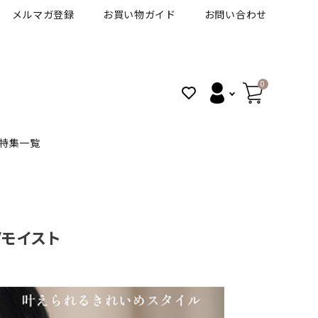
メルマガ登録
お買い物ガイド
お問い合わせ
0
特集一覧
BANANAL
30代人気カラコン
アイコフレＵＶＭ
Vモイスト
VT
細フチカラコン
ズ
ピュアアイズワンデー
ハロウィンカラコン特集
その他ブランドはこちら