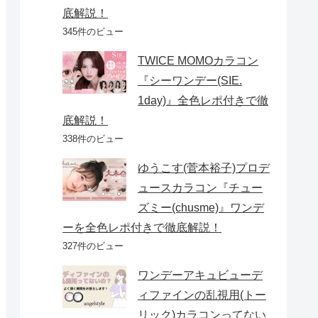
底解説！
345件のビュー
TWICE MOMOカラコン
『シーワンデー(SIE.
1day)』全色レポ付きで徹
底解説！
338件のビュー
ゆうこす(菅本裕子)プロデ
ュースカラコン『チュー
ズミー(chusme)』ワンデ
ーを全色レポ付きで徹底解説！
327件のビュー
ワンデーアキュビューデ
ィファインの乱視用(トー
リック)カラコンってない