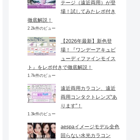
テージ（遠近両用）が登
場！試してみたレポ付き
徹底解説！
2.2k件のビュー
【2026年最新】新色登
場！『ワンデーアキュビ
ューディファインモイス
ト』をレポ付きで徹底解説！
1.7k件のビュー
遠近両用カラコン、遠近
両用コンタクトレンズ“あ
ります”！
1.3k件のビュー
aespaイメージモデル全色
回らない水光カラコン