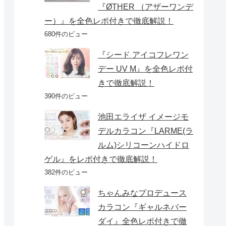
『ØTHER （アザーワンデ
ー）』を全色レポ付きで徹底解説！
680件のビュー
『シード アイコフレワン
デー UV M』を全色レポ付
きで徹底解説！
390件のビュー
池田エライザ イメージモ
デルカラコン『LARME(ラ
ルム)シリコーンハイドロ
ゲル』をレポ付きで徹底解説！
382件のビュー
ちゃんみなプロデュース
カラコン『ギャルネバー
ダイ』全色レポ付きで徹