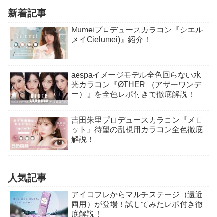
新着記事
Mumeiプロデュースカラコン『シエル
メイCielumei)』紹介！
aespaイメージモデル全色回らない水
光カラコン『ØTHER （アザーワンデ
ー）』を全色レポ付きで徹底解説！
吉田朱里プロデュースカラコン『メロ
ット』待望の乱視用カラコン全色徹底
解説！
人気記事
アイコフレからマルチステージ（遠近
両用）が登場！試してみたレポ付き徹
底解説！