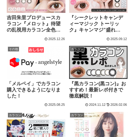
吉田朱里プロデュースカ
『シークレットキャンデ
ラコン『メロット』待望
ィーマジック トーリッ
の乱視用カラコン全色徹
ク』キャンマジ“盛れ
底解説！
る”大人気3カラーが遂に
2025.12.26
2025.09.12
乱視で登場！全色レポ付
きで徹底解説！
その他
カラコン
「メルペイ」でカラコン
『黒カラコン(黒コン)』お
購入できるようになりま
すすめ！最新レポ付きで
した！
徹底解説！
2025.08.25
2024.11.12
2026.02.06
カラコン
カラコン