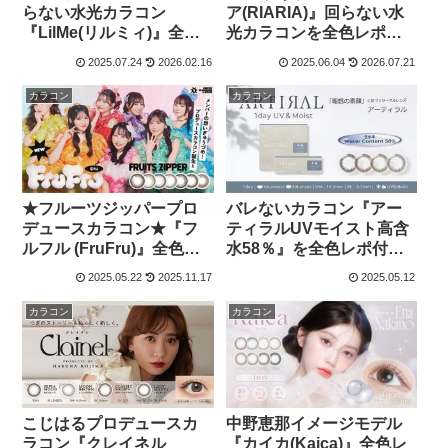
ア(RIARIA)』回らない水
らない水光カラコン
光カラコンを全色レポ付
『LilMe(リルミィ)』全色
きで徹底解説！
レポ付きで徹底解説！
2025.07.24
2026.02.16
2025.06.04
2026.07.21
カラコン
カラコン
★フルーツジッパープロ
バレないカラコン『アー
デュースカラコン★『フ
ティラルUVモイスト高含
ルフル (FruFru)』全色レ
水58％』を全色レポ付き
ポ付きで徹底解説！
で徹底解説！
2025.05.22
2025.11.17
2025.05.12
カラコン
カラコン
中野恵那イメージモデル
こじはるプロデュースカ
『カイカ(Kaica)』全色レ
ラコン『クレイネル