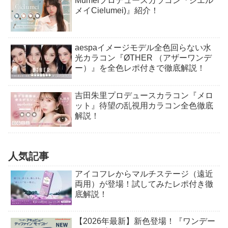
Mumeiプロデュースカラコン『シエル
メイCielumei)』紹介！
aespaイメージモデル全色回らない水
光カラコン『ØTHER （アザーワンデ
ー）』を全色レポ付きで徹底解説！
吉田朱里プロデュースカラコン『メロ
ット』待望の乱視用カラコン全色徹底
解説！
人気記事
アイコフレからマルチステージ（遠近
両用）が登場！試してみたレポ付き徹
底解説！
【2026年最新】新色登場！『ワンデー