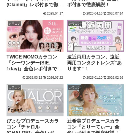
ポ付きで徹底解説！
(Clainel)』レポ付きで徹底
解説！
2025.04.17
2025.04.16
2026.07.14
カラコン
カラコン
TWICE MOMOカラコン
遠近両用カラコン、遠近
『シーワンデー(SIE.
両用コンタクトレンズ“あ
1day)』全色レポ付きで徹
ります”！
底解説！
2025.03.12
2026.07.22
2025.01.10
2026.02.26
カラコン
カラコン
ぴょなプロデュースカラ
辻希美プロデュースカラ
コン『チャロル
コン『とりーてぃー』全
(CHALOR)』全色レポ付
色レポ付きで徹底解説！