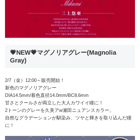
💗NEW💗マグノリアグレー(Magnolia
Gray)
2/7（金）12:00～販売開始！
新色のマグノリアグレー
DIA14.5mm/着色直径14.0mm/BC8.6mm
甘さとクールさが両立した大人カワイイ瞳に！
2トーンのグレーを久美アw瀬田ニュアンスカラー。
自然なグラデーションが馴染み、ツヤと輝きを取り込んだ瞳
に！