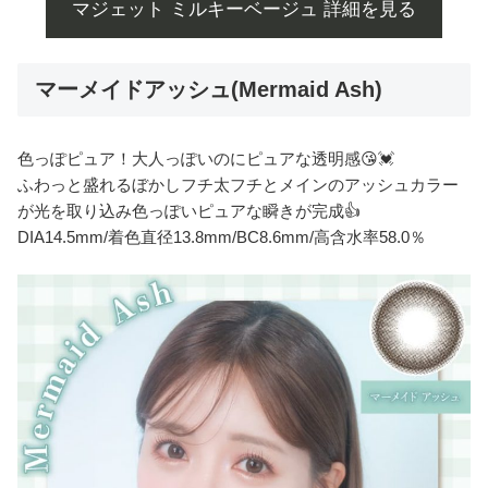
マジェット ミルキーベージュ 詳細を見る
マーメイドアッシュ(Mermaid Ash)
色っぽピュア！大人っぽいのにピュアな透明感😘💓
ふわっと盛れるぼかしフチ太フチとメインのアッシュカラー
が光を取り込み色っぽいピュアな瞬きが完成👍
DIA14.5mm/着色直径13.8mm/BC8.6mm/高含水率58.0％