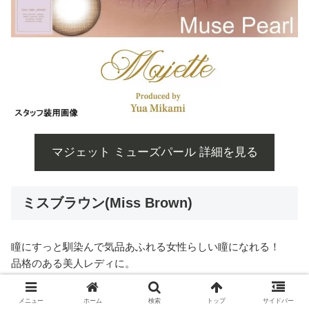
マジェット ミューズパール 詳細を見る
ミスブラウン(Miss Brown)
瞳にすっと馴染んで気品あふれる女性らしい瞳になれる！
品格のある美人レディに。
DIA14.5mm/着色直径13.8mm/BC8.6mm/低含水（38.5％）
メニュー
ホーム
検索
トップ
サイドバー