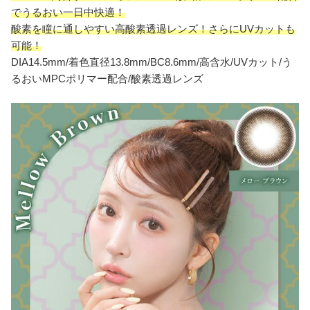
でうるおい一日中快適！
酸素を瞳に通しやすい高酸素透過レンズ！
さらにUVカットも
可能！
DIA14.5mm/着色直径13.8mm/BC8.6mm/高含水/UVカット/う
るおいMPCポリマー配合/酸素透過レンズ