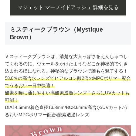
マジェット マーメイドアッシュ 詳細を見る
ミスティークブラウン（Mystique
Brown）
ミスティークブラウンは、清楚な大人っぽさをえんしゅつし
てくれるのに、ヴェールをかけたようなどこか神秘的で引き
込まれる瞳になれる。神秘的なブラウンで誰もを魅了する！
58.0％の高含水レンズでヒアルロン酸2倍のMPCポリマー配合
でうるおい一日中快適！
酸素を瞳に通しやすい高酸素透過レンズ！さらにUVカットも
可能！
DIA14.5mm/着色直径13.8mm/BC8.6mm/高含水/UVカット/う
るおいMPCポリマー配合/酸素透過レンズ