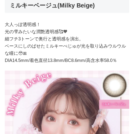
ミルキーベージュ(Milky Beige)
大人っぽ透明感！
光の雫みたいな潤艶透明感🥰🧡
細フチ3トーンで奥行と透明感を演出。
ベースにしのばせたミルキーべじゅが光を取り込みウルウル
な瞳に🥹🎀
DIA14.5mm/着色直径13.8mm/BC8.6mm/高含水率58.0％