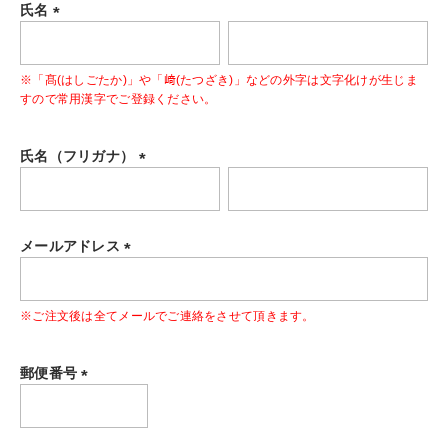
氏名
(
必
※「髙(はしごたか)」や「﨑(たつざき)」などの外字は文字化けが生じま
須
すので常用漢字でご登録ください。
)
氏名（フリガナ）
(
必
須
メールアドレス
)
(
必
※ご注文後は全てメールでご連絡をさせて頂きます。
須
)
郵便番号
(
必
須