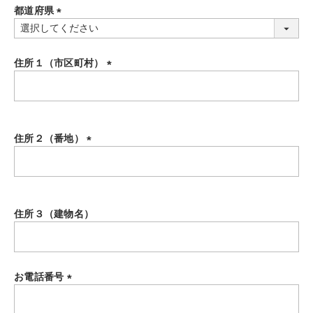
都道府県
)
(
必
須
住所１（市区町村）
)
(
必
須
)
住所２（番地）
(
必
須
)
住所３（建物名）
お電話番号
(
必