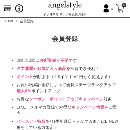
0
処方箋不要,厚生労働省承認販売
HOME
会員登録
会員登録
2回目以降は
住所登録が不要
です
注文履歴
や
お気に入り商品
を閲覧でき便利！
ポイント
が貯まる（1ポイント＝1円から使えます）
お買い物累計金額によって会員ステージランクアップ
最大8％
ポイントアップ
お得な
クーポン
・
ポイントアップキャンペーン
対象
LINE・メルマガ登録でお得な
キャンペーン情報
をご案
内
バースデー特典
あり(生年月日＋メルマガまたはLINE連
携をしている方限定）