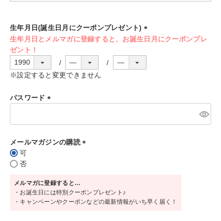
須
)
生年月日(誕生日月にクーポンプレゼント)
(
必
須
)
※設定すると変更できません
パスワード
(
必
須
メールマガジンの購読
)
可
(
否
必
須
メルマガに登録すると…
)
・お誕生日には特別クーポンプレゼント♪
・キャンペーンやクーポンなどの最新情報がいち早く届く！