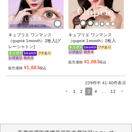
キュプリエ ワンマンス
キュプリエ ワンマンス
（quprie 1month）2枚入[グ
（quprie 1month）2枚入
レーシャトン]
ネコポス
1month
フチあり
レポあり
低含水
ネコポス
1month
フチあり
レポあり
低含水
¥
1,683
販売価格
税込
¥
1,683
販売価格
税込
239
件中
41
-
60
件表示
1
2
3
4
…
12