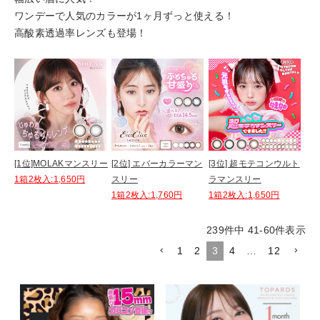
ワンデーで人気のカラーが1ヶ月ずっと使える！
高酸素透過率レンズも登場！
[1位]MOLAKマンスリー
[2位] エバーカラーマン
[3位] 超モテコンウルト
1箱2枚入:1,650円
スリー
ラマンスリー
1箱2枚入:1,760円
1箱2枚入:1,650円
239
件中
41
-
60
件表示
1
2
3
4
…
12