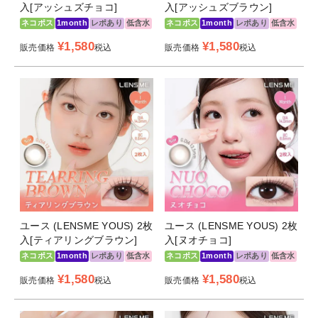
入[アッシュズチョコ]
入[アッシュズブラウン]
ネコポス
1month
レポあり
低含水
ネコポス
1month
レポあり
低含水
¥
1,580
¥
1,580
販売価格
税込
販売価格
税込
ユース (LENSME YOUS) 2枚
ユース (LENSME YOUS) 2枚
入[ティアリングブラウン]
入[ヌオチョコ]
ネコポス
1month
レポあり
低含水
ネコポス
1month
レポあり
低含水
¥
1,580
¥
1,580
販売価格
税込
販売価格
税込