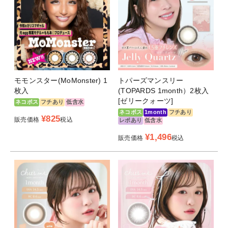
モモンスター(MoMonster) 1
トパーズマンスリー
枚入
(TOPARDS 1month）2枚入
[ゼリークォーツ]
ネコポス
フチあり
低含水
ネコポス
1month
フチあり
¥
825
販売価格
税込
レポあり
低含水
¥
1,496
販売価格
税込