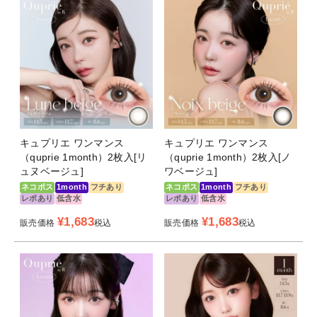
キュプリエ ワンマンス
キュプリエ ワンマンス
（quprie 1month）2枚入[リ
（quprie 1month）2枚入[ノ
ュヌベージュ]
ワベージュ]
ネコポス
1month
フチあり
ネコポス
1month
フチあり
レポあり
低含水
レポあり
低含水
¥
1,683
¥
1,683
販売価格
税込
販売価格
税込