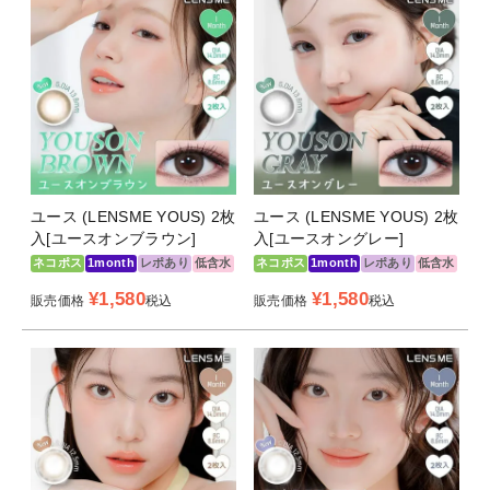
ユース (LENSME YOUS) 2枚
ユース (LENSME YOUS) 2枚
入[ユースオンブラウン]
入[ユースオングレー]
ネコポス
1month
レポあり
低含水
ネコポス
1month
レポあり
低含水
¥
1,580
¥
1,580
販売価格
税込
販売価格
税込