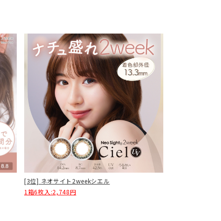
[3位] ネオサイト2weekシエル
1箱6枚入:2,748円
G