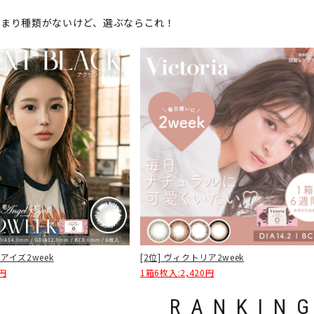
あまり種類がないけど、選ぶならこれ！
[2位] ヴィクトリア2week
アイズ2week
1箱6枚入:2,420円
0円
RANKIN