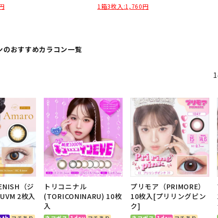
1箱3枚入:1,760円
0円
ンのおすすめカラコン一覧
1
NISH（ジ
トリコニナル
プリモア（PRIMORE）
VM 2枚入
(TORICONINARU) 10枚
10枚入[プリリングピン
入
ク]
nth
フチあり
ネコポス
1day
フチあり
ネコポス
1day
フチあり