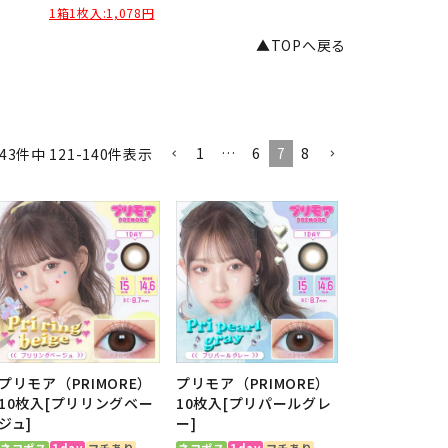
1箱1枚入:1,078円
▲TOPへ戻る
1
…
6
7
8
43
件中
121
-
140
件表示
プリモア（PRIMORE）
プリモア（PRIMORE）
10枚入[プリリングベー
10枚入[プリパールグレ
ジュ]
ー]
ネコポス
1day
フチあり
ネコポス
1day
フチあり