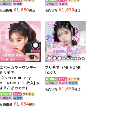
レポあり
低含水
レポあり
低含水
¥
1,650
¥
1,650
販売価格
税込
販売価格
税込
エバーカラーワンデー
プリモア（PRIMORE）
ミリモア
10枚入
（EverColor1day
ネコポス
1day
フチあり
MILIMORE） 10枚入[あ
レポあり
低含水
高含水
まえんぼカカオ]
¥
1,650
販売価格
税込
ネコポス
1day
フチあり
レポあり
高含水
¥
1,694
販売価格
税込