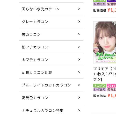
レポあり
低含
回らない水光カラコン
¥
1,
販売価格
グレーカラコン
黒カラコン
細フチカラコン
太フチカラコン
プリモア（PR
乱視カラコン比較
10枚入[プ
ウン]
ブルーライトカットカラコン
ネコポス
1day
レポあり
低含
¥
1,
販売価格
高発色カラコン
ナチュラルカラコン特集