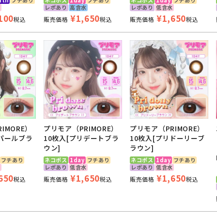
水
レポあり
高含水
レポあり
低含水
100
¥
1,650
¥
1,650
税込
販売価格
税込
販売価格
税込
IMORE）
プリモア（PRIMORE）
プリモア（PRIMORE）
リパールブラ
10枚入[プリデートブラ
10枚入[プリドーリーブ
ウン]
ラウン]
フチあり
ネコポス
1day
フチあり
ネコポス
1day
フチあり
水
レポあり
低含水
レポあり
低含水
650
¥
1,650
¥
1,650
税込
販売価格
税込
販売価格
税込