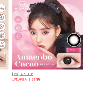
[3位] ミリモア
1箱10枚入:1,694円
G