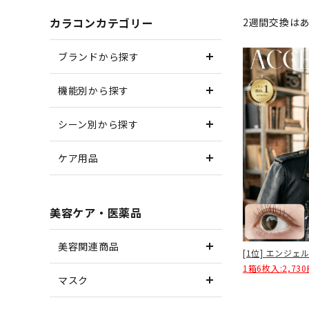
カラコンカテゴリー
2週間交換は
ブランドから探す
機能別から探す
シーン別から探す
ケア用品
美容ケア・医薬品
美容関連商品
[1位] エンジェル
1箱6枚入:2,73
マスク