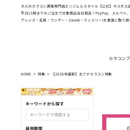
大人のカラコン通販専門店エンジェルスタイル【公式】ネコポス送
平日15時までのご注文で対象商品当日発送！PayPay、メルペ
アレンズ・乱視・ワンデー・2week・マンスリー)を豊富に取り扱
カラコン
HOME
特集
【2026年最新】太フチカラコン特集
ワンデーアキュビュー
hamel
最短翌日お届け★当日発送
MEDI
送料無
エンジ
ディファインモイスト
3CE
乱視カラコン比較
REJU
ブルー
キーワードから探す
エバーカラーシリーズ
シーブ
その他ブランドはこちら
バレないカラコン
色素薄
レヴィアワンマンス
レヴィ
装用期間