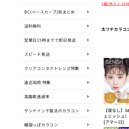
1箱1枚入:1,10
BC(ベースカーブ)別まとめ
送料無料
太フチカラコ
営業日15時までで即日発送
スピード発送
クリアコンタクトレンズ特集
遠近両用 特集
高酸素透過率
【度なし】GE
サンドイッチ製法のカラコン
ェニッシュ）U
[アマーロ]
韓国っぽカラコン
ネコポス
1mo