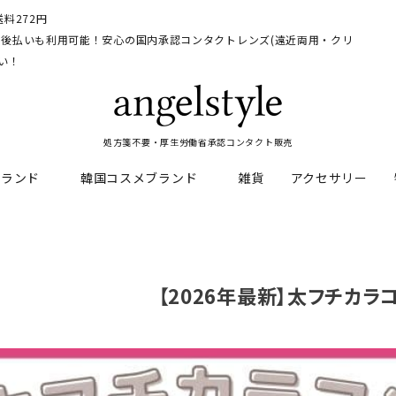
料272円
イ、後払いも利用可能！安心の国内承認コンタクトレンズ(遠近両用・クリ
い！
処方箋不要・厚生労働省承認コンタクト販売
ブランド
韓国コスメブランド
雑貨
アクセサリー
HEAL
料
フレッシュルックデイリー
CNP Laboratory
遠近両用
ェルアイズシリーズ
イルミネート
【2026年最新】太フチカラ
RAN
ライトカットカラコン
Dr.jart+
UVカットカラコン
リンク
キャンディーマジックシリー
い系カラコン
メンズカラコン特集
アワンデー
ネオサイトシリーズ