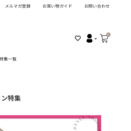
メルマガ登録
お買い物ガイド
お問い合わせ
0
特集一覧
BANANAL
30代人気カラコン
アイコフレＵＶＭ
コン特集
VT
細フチカラコン
ズ
ピュアアイズワンデー
ハロウィンカラコン特集
その他ブランドはこちら