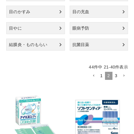
目のかすみ
目の充血
目やに
眼病予防
結膜炎・ものもらい
抗菌目薬
44
件中
21
-
40
件表示
1
2
3