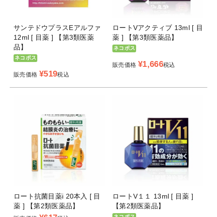
サンテドウプラスEアルファ
ロートVアクティブ 13ml [ 目
12ml [ 目薬 ] 【第3類医薬
薬 ] 【第3類医薬品】
品】
ネコポス
ネコポス
¥
1,666
販売価格
税込
¥
519
販売価格
税込
ロート抗菌目薬i 20本入 [ 目
ロートV１１ 13ml [ 目薬 ]
薬 ] 【第2類医薬品】
【第2類医薬品】
ネコポス