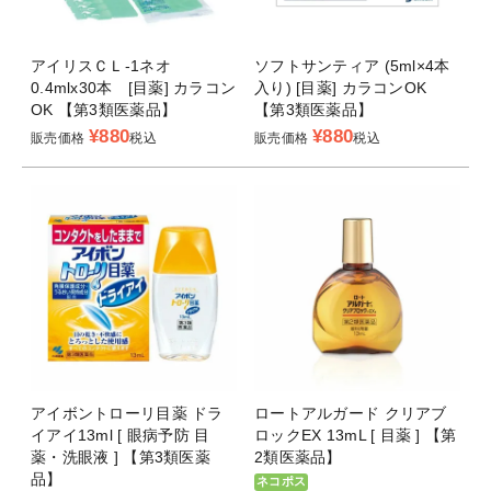
アイリスＣＬ-1ネオ
ソフトサンティア (5ml×4本
0.4mlx30本 [目薬] カラコン
入り) [目薬] カラコンOK
OK 【第3類医薬品】
【第3類医薬品】
¥
880
¥
880
販売価格
税込
販売価格
税込
アイボントローリ目薬 ドラ
ロートアルガード クリアブ
イアイ13ml [ 眼病予防 目
ロックEX 13mL [ 目薬 ] 【第
薬・洗眼液 ] 【第3類医薬
2類医薬品】
品】
ネコポス