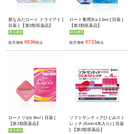
新なみだロート ドライアイ [
ロート養潤水a 13ml [ 目薬 ]
目薬 ] 【第3類医薬品】
【第3類医薬品】
ネコポス
ネコポス
¥
836
¥
733
販売価格
税込
販売価格
税込
ロートリセb 8ml [ 目薬 ]
ソフトサンティアひとみスト
【第2類医薬品】
レッチ (5ml×4本入り) [ 目薬
] 【第3類医薬品】
ネコポス