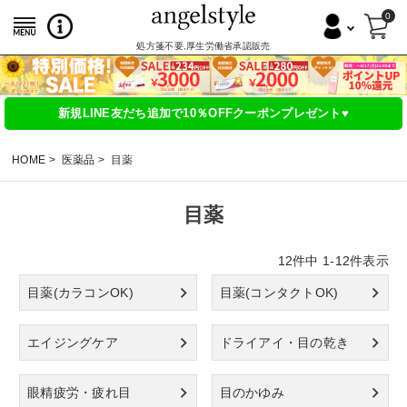
0
処方箋不要,厚生労働省承認販売
新規LINE友だち追加で10％OFFクーポンプレゼント♥
HOME
医薬品
目薬
目薬
12
件中
1
-
12
件表示
目薬(カラコンOK)
目薬(コンタクトOK)
エイジングケア
ドライアイ・目の乾き
眼精疲労・疲れ目
目のかゆみ